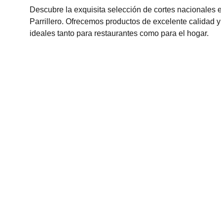
Descubre la exquisita selección de cortes nacionales 
Parrillero. Ofrecemos productos de excelente calidad y
ideales tanto para restaurantes como para el hogar.
Av. Bosque de Minas #25 
Bosques De La Herradura 
Huixquilucan, Edo. de México 
C.P. 52783
pablishoadmon@gmail.com